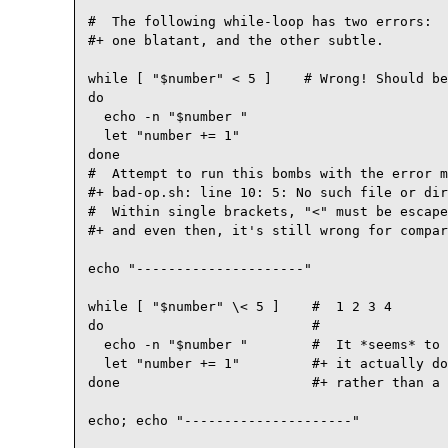
#  The following while-loop has two errors:

#+ one blatant, and the other subtle.

while [ "$number" < 5 ]    # Wrong! Should be
do

  echo -n "$number "

  let "number += 1"

done  

#  Attempt to run this bombs with the error m
#+ bad-op.sh: line 10: 5: No such file or dir
#  Within single brackets, "<" must be escape
#+ and even then, it's still wrong for compar
echo "---------------------"

while [ "$number" \< 5 ]    #  1 2 3 4

do                          #

  echo -n "$number "        #  It *seems* to 
  let "number += 1"         #+ it actually do
done                        #+ rather than a 
echo; echo "---------------------"
