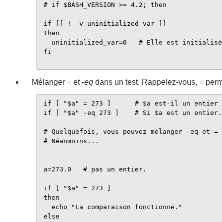
# if $BASH_VERSION >= 4.2; then

if [[ ! -v uninitialized_var ]]

then

  uninitialized_var=0   # Elle est initialisé
fi

Mélanger
=
et
-eq
dans un test. Rappelez-vous,
=
perme
if [ "$a" = 273 ]      # $a est-il un entier 
if [ "$a" -eq 273 ]    # Si $a est un entier.

# Quelquefois, vous pouvez mélanger -eq et = 
# Néanmoins...

a=273.0   # pas un entier.

if [ "$a" = 273 ]

then

  echo "La comparaison fonctionne."

else
