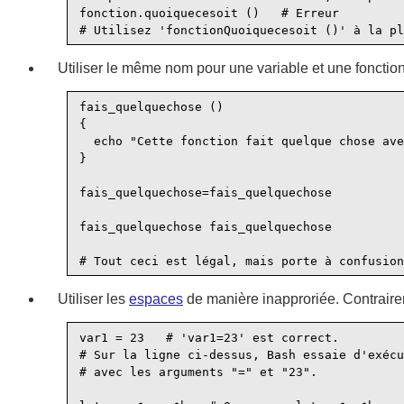
fonction.quoiquecesoit ()   # Erreur

Utiliser le même nom pour une variable et une fonction.
fais_quelquechose ()

{

  echo "Cette fonction fait quelque chose ave
}

fais_quelquechose=fais_quelquechose

fais_quelquechose fais_quelquechose

Utiliser les
espaces
de manière inapproriée. Contraire
var1 = 23   # 'var1=23' est correct.

# Sur la ligne ci-dessus, Bash essaie d'exécu
# avec les arguments "=" et "23".
