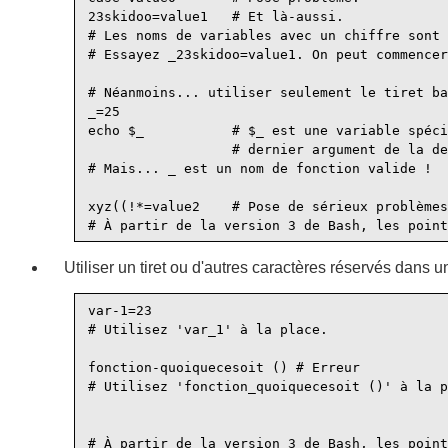
23skidoo=value1   # Et là-aussi.

# Les noms de variables avec un chiffre sont 
# Essayez _23skidoo=value1. On peut commencer
# Néanmoins... utiliser seulement le tiret ba
_=25

echo $_           # $_ est une variable spéci
                  # dernier argument de la de
# Mais... _ est un nom de fonction valide ! 

xyz((!*=value2    # Pose de sérieux problèmes
Utiliser un tiret ou d'autres caractères réservés dans 
var-1=23

# Utilisez 'var_1' à la place.

fonction-quoiquecesoit () # Erreur

# Utilisez 'fonction_quoiquecesoit ()' à la p
# À partir de la version 3 de Bash, les point