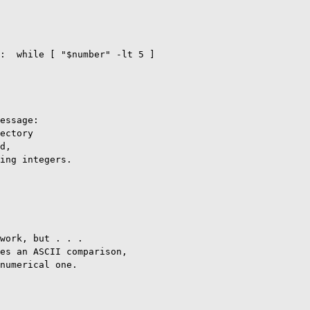
:  while [ "$number" -lt 5 ]

essage:

ectory

d,

ing integers.

work, but . . .

es an ASCII comparison,

numerical one.
