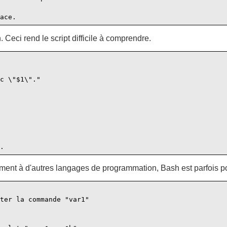
 Ceci rend le script difficile à comprendre.
c \"$1\"."

ment à d'autres langages de programmation, Bash est parfois poi
ter la commande "var1"
