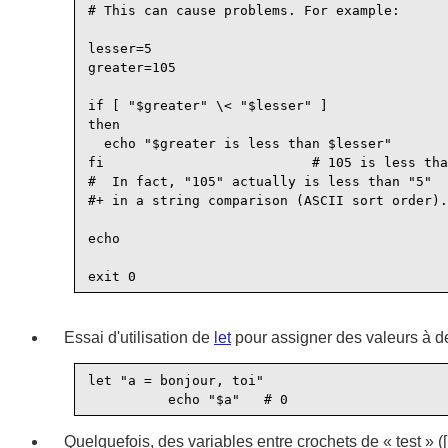
# This can cause problems. For example:

lesser=5

greater=105

if [ "$greater" \< "$lesser" ]

then

  echo "$greater is less than $lesser"

fi                          # 105 is less tha
#  In fact, "105" actually is less than "5"

#+ in a string comparison (ASCII sort order).

echo

Essai d'utilisation de
let
pour assigner des valeurs à de
let "a = bonjour, toi"

Quelquefois, des variables entre crochets de
«
test
»
([