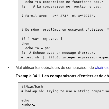
  echo "La comparaison ne fonctionne pas."

fi    # La comparaison ne fonctionne pas.

# Pareil avec   a=" 273"  et a="0273".

# De même, problèmes en essayant d'utiliser "
if [ "$a" -eq 273.0 ]

then

  echo "a = $a"

fi  # Échoue avec un message d'erreur.

Mal utiliser les opérateurs de comparaison de
chaînes
Exemple 34.1. Les comparaisons d'entiers et de ch
#!/bin/bash

# bad-op.sh: Trying to use a string compariso
echo

number=1
