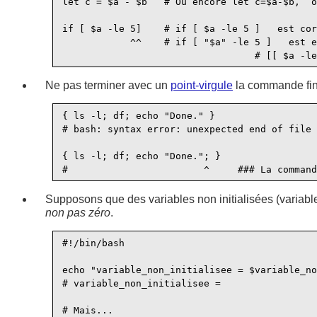
let c = $a - $b   # Ou encore let c=$a-$b,  o
if [ $a -le 5]    # if [ $a -le 5 ]   est cor
            ^^    # if [ "$a" -le 5 ]   est e
Ne pas terminer avec un
point-virgule
la commande fin
{ ls -l; df; echo "Done." }

# bash: syntax error: unexpected end of file

{ ls -l; df; echo "Done."; }

Supposons que des variables non initialisées (variable
non pas zéro
.
#!/bin/bash

echo "variable_non_initialisee = $variable_no
# variable_non_initialisee =

# Mais...
