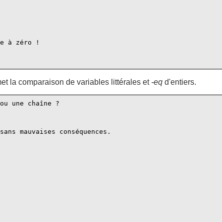
e à zéro !

t la comparaison de variables littérales et
-eq
d'entiers.
ou une chaîne ?

sans mauvaises conséquences.
