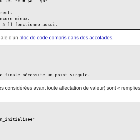
u let "c = $a - $b"

rect.

ncore mieux.

ale d'un
bloc de code compris dans des accolades
.
s considérées avant toute affectation de valeur) sont
«
remplies
n_initialisee"
