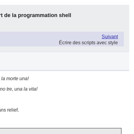
rt de la programmation shell
Suivant
Écrire des scripts avec style
, la morte una!
o tre, una la vita!
s relief.