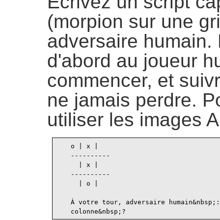
Écrivez un script c
(morpion sur une gri
adversaire humain. 
d'abord au joueur h
commencer, et suivr
ne jamais perdre. Po
utiliser les images A
   o | x |

   ----------

     | x |

   ----------

     | o |

   À votre tour, adversaire humain&nbsp;: