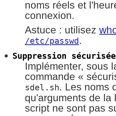
noms réels et l'heur
connexion.
Astuce : utilisez
wh
.
/etc/passwd
Suppression sécurisée
Implémenter, sous la
commande
«
sécuri
. Les noms d
sdel.sh
qu'arguments de la
script ne sont pas s