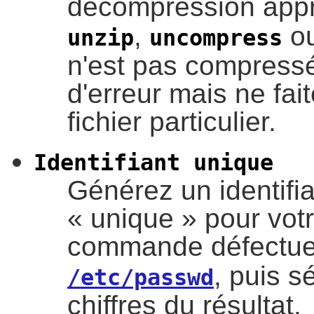
décompression appr
,
ou
unzip
uncompress
n'est pas compress
d'erreur mais ne fai
fichier particulier.
Identifiant unique
Générez un identifia
«
unique
»
pour votr
commande défectu
, puis s
/etc/passwd
chiffres du résultat.