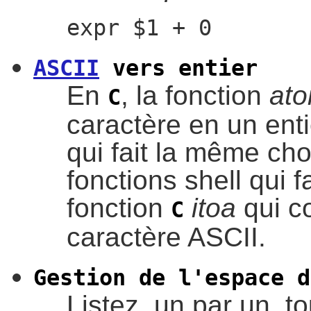
expr $1 + 0
ASCII
vers entier
En
, la fonction
ato
C
caractère en un enti
qui fait la même ch
fonctions shell qui f
fonction
itoa
qui co
C
caractère ASCII.
Gestion de l'espace d
Listez, un par un, to