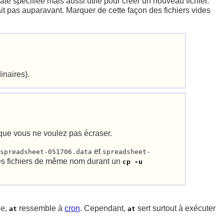
date spécifiée mais aussi utile pour créer un nouveau fichier.
ait pas auparavant. Marquer de cette façon des fichiers vides
inaires).
 que vous ne voulez pas écraser.
,
et
spreadsheet-051706.data
spreadsheet-
des fichiers de même nom durant un
cp -u
ue,
ressemble à
cron
. Cependant,
sert surtout à exécuter
at
at