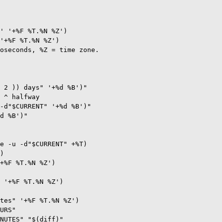
' '+%F %T.%N %Z')

'+%F %T.%N %Z')

oseconds, %Z = time zone.

 2 )) days" '+%d %B')" 

 ^ halfway

-d"$CURRENT" '+%d %B')"

d %B')"

e -u -d"$CURRENT" +%T)

)

+%F %T.%N %Z')

 '+%F %T.%N %Z')

tes" '+%F %T.%N %Z')

URS"

NUTES" "$(diff)"
