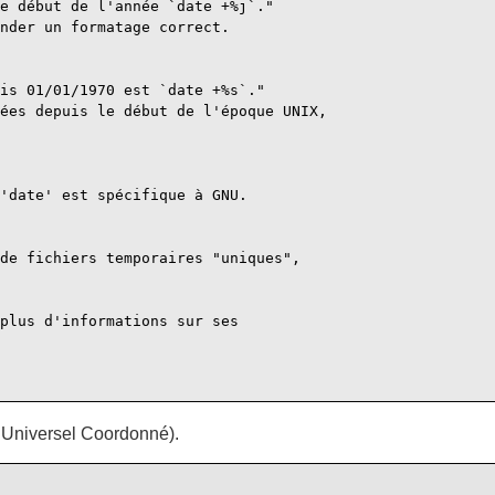
e début de l'année `date +%j`."

nder un formatage correct.

is 01/01/1970 est `date +%s`."

ées depuis le début de l'époque UNIX,

'date' est spécifique à GNU.

de fichiers temporaires "uniques",

plus d'informations sur ses

 Universel Coordonné).