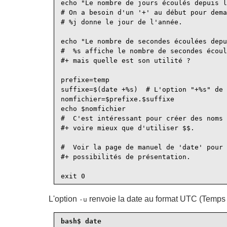
echo "Le nombre de jours écoulés depuis l
# On a besoin d'un '+' au début pour dema
# %j donne le jour de l'année.

echo "Le nombre de secondes écoulées depu
#  %s affiche le nombre de secondes écoul
#+ mais quelle est son utilité ?

prefixe=temp

suffixe=$(date +%s)  # L'option "+%s" de 
nomfichier=$prefixe.$suffixe

echo $nomfichier

#  C'est intéressant pour créer des noms 
#+ voire mieux que d'utiliser $$.

#  Voir la page de manuel de 'date' pour 
#+ possibilités de présentation.

L'option
renvoie la date au format UTC (Temps
-u
bash$ 
date