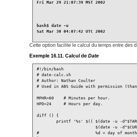
Fri Mar 29 21:07:39 MST 2002
bash$ 
date -u
Sat Mar 30 04:07:42 UTC 2002
Cette option facilite le calcul du temps entre des d
Exemple 16.11. Calcul de
Date
#!/bin/bash

# date-calc.sh

# Author: Nathan Coulter

# Used in ABS Guide with permission (than
MPHR=60    # Minutes per hour.

HPD=24     # Hours per day.

diff () {

        printf '%s' $(( $(date -u -d"$TAR
                        $(date -u -d"$CUR
#                       %d = day of month