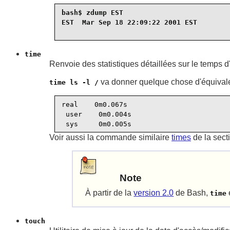
bash$ 
zdump EST
EST  Mar Sep 18 22:09:22 2001 EST
time
Renvoie des statistiques détaillées sur le temps
va donner quelque chose d'équivalen
time ls -l /
real    0m0.067s

 user    0m0.004s

 sys     0m0.005s
Voir aussi la commande similaire
times
de la sect
Note
À partir de la
version 2.0
de Bash,
time
touch