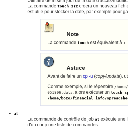
Utilitaire de mise à jour de la date d'accès/modifi
La commande
créera un nouveau fichi
touch zzz
est utile pour stocker la date, par exemple pour ga
Note
La commande
est équivalent à
touch
: 
Astuce
Avant de faire un
cp -u
(
copy/update
), u
Comme exemple, si le répertoire
/home
, alors exécuter un
051806.data
touch s
/home/bozo/financial_info/spreadshe
at
La commande de contrôle de job
exécute une l
at
d'un coup une liste de commandes.