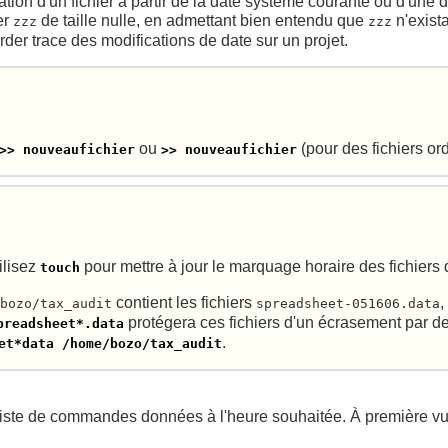
cation d'un fichier à partir de la date système courante ou d'une 
er
de taille nulle, en admettant bien entendu que
n'exist
zzz
zzz
rder trace des modifications de date sur un projet.
ou
(pour des fichiers ord
>> nouveaufichier
>> nouveaufichier
tilisez
pour mettre à jour le marquage horaire des fichiers
touch
contient les fichiers
/bozo/tax_audit
spreadsheet-051606.data
protégera ces fichiers d'un écrasement par 
preadsheet*.data
.
et*data /home/bozo/tax_audit
iste de commandes données à l'heure souhaitée. À première v