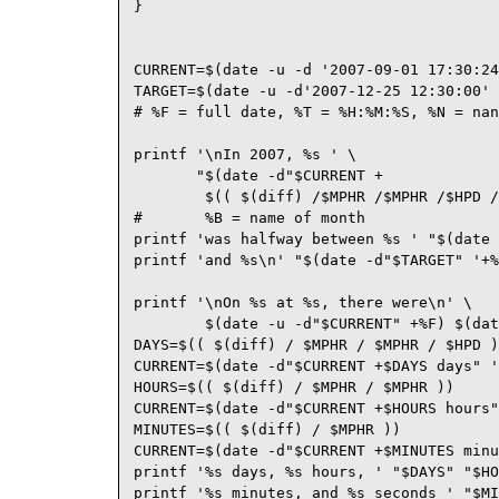
}

CURRENT=$(date -u -d '2007-09-01 17:30:24
TARGET=$(date -u -d'2007-12-25 12:30:00' 
# %F = full date, %T = %H:%M:%S, %N = nan
printf '\nIn 2007, %s ' \

       "$(date -d"$CURRENT +

        $(( $(diff) /$MPHR /$MPHR /$HPD /
#       %B = name of month               
printf 'was halfway between %s ' "$(date 
printf 'and %s\n' "$(date -d"$TARGET" '+%
printf '\nOn %s at %s, there were\n' \

        $(date -u -d"$CURRENT" +%F) $(dat
DAYS=$(( $(diff) / $MPHR / $MPHR / $HPD )
CURRENT=$(date -d"$CURRENT +$DAYS days" '
HOURS=$(( $(diff) / $MPHR / $MPHR ))

CURRENT=$(date -d"$CURRENT +$HOURS hours"
MINUTES=$(( $(diff) / $MPHR ))

CURRENT=$(date -d"$CURRENT +$MINUTES minu
printf '%s days, %s hours, ' "$DAYS" "$HO
printf '%s minutes, and %s seconds ' "$MI