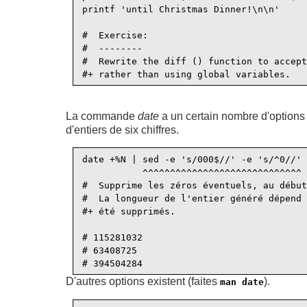
printf 'until Christmas Dinner!\n\n'

#  Exercise:

#  --------

#  Rewrite the diff () function to accept
La commande
date
a un certain nombre d'options 
d'entiers de six chiffres.
date +%N | sed -e 's/000$//' -e 's/^0//'

           ^^^^^^^^^^^^^^^^^^^^^^^^^^^^^

#  Supprime les zéros éventuels, au début
#  La longueur de l'entier généré dépend 
#+ été supprimés.

# 115281032

# 63408725

D'autres options existent (faites
).
man date