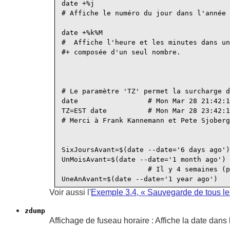
date +%j

# Affiche le numéro du jour dans l'année 
date +%k%M

#  Affiche l'heure et les minutes dans un
#+ composée d'un seul nombre.

# Le paramètre 'TZ' permet la surcharge d
date                 # Mon Mar 28 21:42:1
TZ=EST date          # Mon Mar 28 23:42:1
# Merci à Frank Kannemann et Pete Sjoberg
SixJoursAvant=$(date --date='6 days ago')

UnMoisAvant=$(date --date='1 month ago') 
                     # Il y 4 semaines (p
Voir aussi l'
Exemple 3.4, « Sauvegarde de tous les
zdump
Affichage de fuseau horaire : Affiche la date dans 