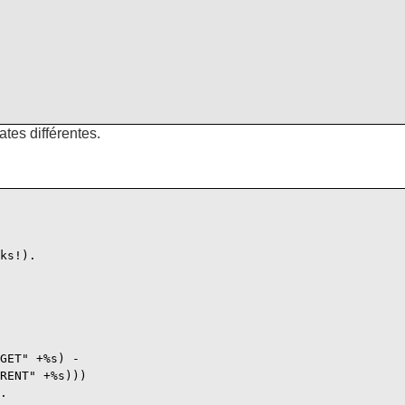
ates différentes.
ks!).

GET" +%s) -

RENT" +%s)))

.
