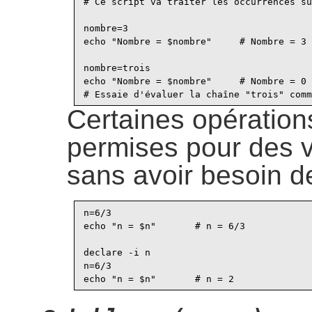
# Ce script va traiter les occurrences su
nombre=3

echo "Nombre = $nombre"     # Nombre = 3

nombre=trois

echo "Nombre = $nombre"     # Nombre = 0

Certaines opération
permises pour des v
sans avoir besoin 
n=6/3

echo "n = $n"       # n = 6/3

declare -i n

n=6/3
