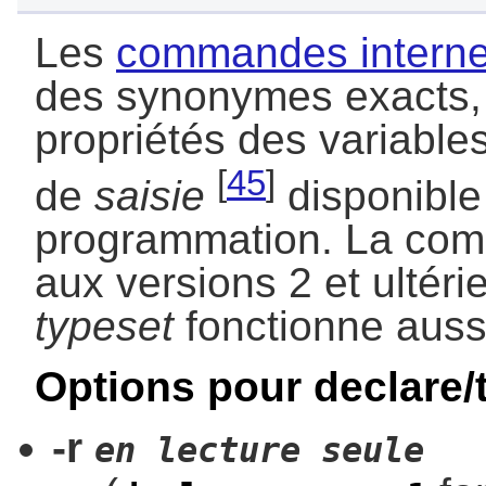
Les
commandes intern
des synonymes exacts, 
propriétés des variables
[
45
]
de
saisie
disponible
programmation. La c
aux versions 2 et ulté
typeset
fonctionne aussi
Options pour declare/
-r
en lecture seule