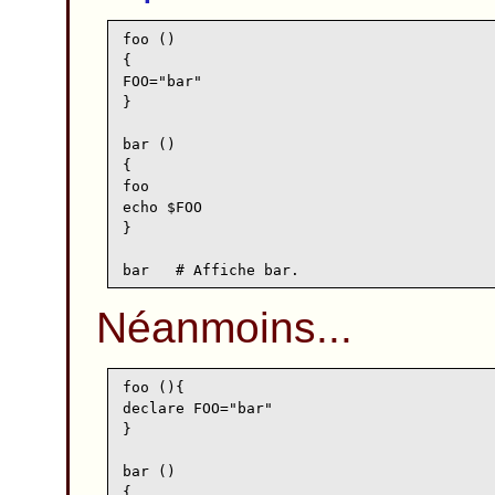
foo ()

{

FOO="bar"

}

bar ()

{

foo

echo $FOO

}

Néanmoins...
foo (){

declare FOO="bar"

}

bar ()

{
