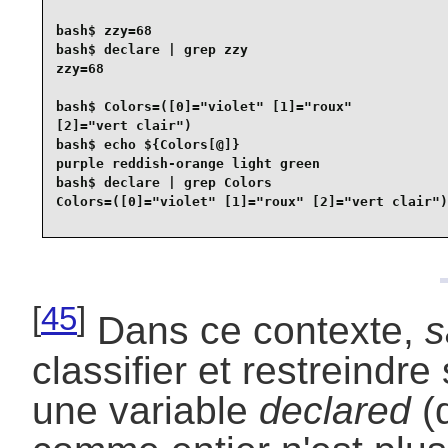
bash$ 
zzy=68
bash$ 
declare | grep zzy
zzy=68
bash$ 
Colors=([0]="violet" [1]="roux"

[2]="vert clair")
bash$ 
echo ${Colors[@]}
purple reddish-orange light green
bash$ 
declare | grep Colors
Colors=([0]="violet" [1]="roux" [2]="vert clair")
[
45
]
Dans ce contexte,
s
classifier et restreindr
une variable
declared
(