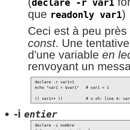
(
fo
declare -r var1
que
)
readonly var1
Ceci est à peu près 
const
. Une tentative
d'une variable
en le
renvoyant un messag
declare -r var1=1

echo "var1 = $var1"   # var1 = 1

-i
entier
declare -i nombre
