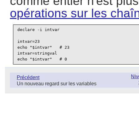
comme entier n'est plus
opérations sur les chaî
declare -i intvar

intvar=23

echo "$intvar"   # 23

intvar=stringval

Niv
Précédent
Un nouveau regard sur les variables