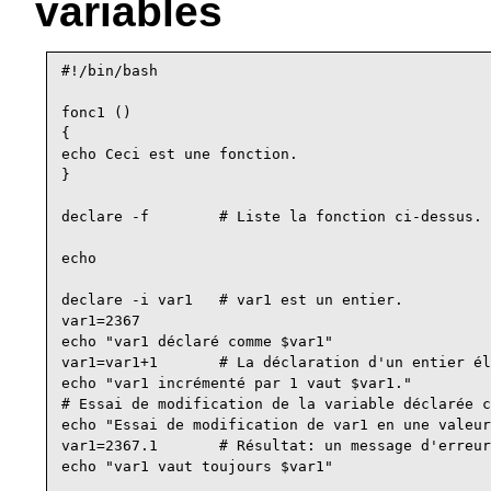
variables
#!/bin/bash

fonc1 ()

{

echo Ceci est une fonction.

}

declare -f        # Liste la fonction ci-dessus.

echo

declare -i var1   # var1 est un entier.

var1=2367

echo "var1 déclaré comme $var1"

var1=var1+1       # La déclaration d'un entier él
echo "var1 incrémenté par 1 vaut $var1."

# Essai de modification de la variable déclarée c
echo "Essai de modification de var1 en une valeur
var1=2367.1       # Résultat: un message d'erreur
echo "var1 vaut toujours $var1"
