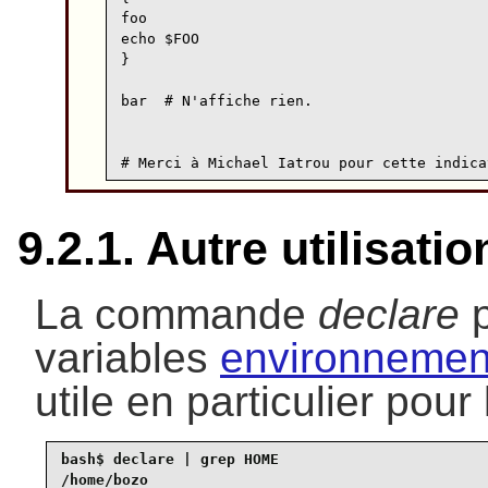
foo

echo $FOO

}

bar  # N'affiche rien.

9.2.1. Autre utilisati
La commande
declare
p
variables
environnemen
utile en particulier pour
bash$ 
declare | grep HOME
/home/bozo