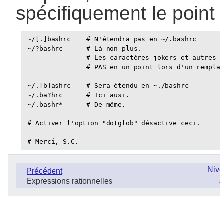
spécifiquement le point 
~/[.]bashrc    # N'étendra pas en ~/.bashrc

~/?bashrc      # Là non plus.

               # Les caractères jokers et autres 
               # PAS en un point lors d'un rempla
~/.[b]ashrc    # Sera étendu en ~./bashrc

~/.ba?hrc      # Ici ausi.

~/.bashr*      # De même.

# Activer l'option "dotglob" désactive ceci.

Niv
Précédent
Expressions rationnelles