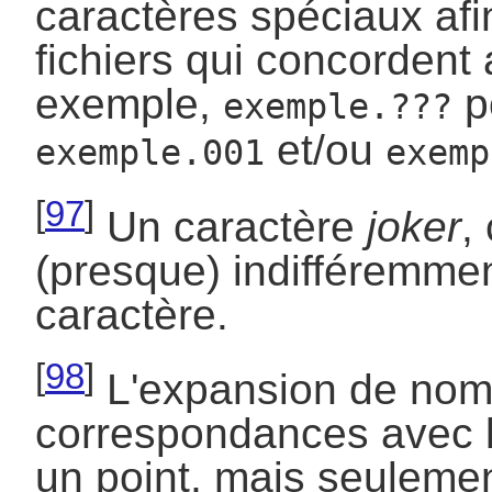
caractères spéciaux af
fichiers qui concordent
exemple,
po
exemple.???
et/ou
exemple.001
exemp
[
97
]
Un caractère
joker
,
(presque) indifféremmen
caractère.
[
98
]
L'expansion de noms
correspondances avec l
un point, mais seulemen