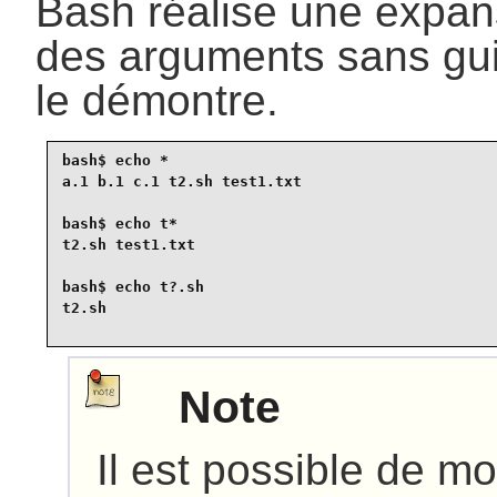
Bash réalise une expans
des arguments sans gu
le démontre.
bash$ 
echo *
a.1 b.1 c.1 t2.sh test1.txt
bash$ 
echo t*
t2.sh test1.txt
bash$ 
echo t?.sh
t2.sh
Note
Il est possible de mo