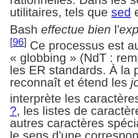
utilitaires, tels que
sed
Bash
effectue bien
l'
exp
[
96
]
Ce processus est au
«
globbing
»
(NdT : rem
les ER standards. À la 
reconnaît et étend les
j
interprète les caractèr
?
, les listes de caractè
autres caractères spéci
le sens d'une correspo