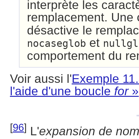
interprète les carac
remplacement. Un
désactive le remplac
et
nocaseglob
nullgl
comportement du re
Voir aussi l'
Exemple 11.4
l'aide d'une boucle
for
»
[
96
]
L'
expansion de noms