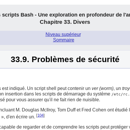
 scripts Bash - Une exploration en profondeur de l'a
Chapitre 33. Divers
Niveau supérieur
.
Sommaire
33.9. Problèmes de sécurité
 est indiqué. Un script shell peut contenir un
ver (worm)
, un
troy
on insertion dans les scripts de démarrage du système
/etc/rc.
pour vous assurer qu'il ne fait rien de nuisible.
cluant M. Douglas McIlroy, Tom Duff et Fred Cohen ont étudié les 
[
104
]
», d'en écrire un.
 capable de regarder et de comprendre les scripts peut protéger 