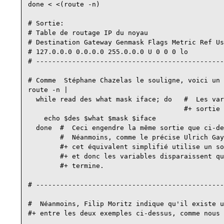
done < <(route -n)

# Sortie:

# Table de routage IP du noyau

# Destination Gateway Genmask Flags Metric Ref Us
# 127.0.0.0 0.0.0.0 255.0.0.0 U 0 0 0 lo

# -----------------------------------------------
# Comme  Stéphane Chazelas le souligne, voici un 
route -n |

  while read des what mask iface; do   #  Les var
                                       #+ sortie 
    echo $des $what $mask $iface

  done  #  Ceci engendre la même sortie que ci-de
        #  Néanmoins, comme le précise Ulrich Gay
        #+ cet équivalent simplifié utilise un so
        #+ et donc les variables disparaissent qu
        #+ termine.

# -----------------------------------------------
#  Néanmoins, Filip Moritz indique qu'il existe u
#+ entre les deux exemples ci-dessus, comme nous 