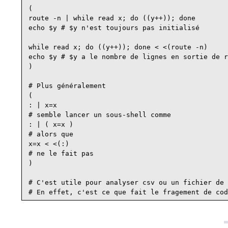
(

route -n | while read x; do ((y++)); done

echo $y # $y n'est toujours pas initialisé

while read x; do ((y++)); done < <(route -n)

echo $y # $y a le nombre de lignes en sortie de r
)

# Plus généralement

(

: | x=x

# semble lancer un sous-shell comme

: | ( x=x )

# alors que

x=x < <(:)

# ne le fait pas

)

# C'est utile pour analyser csv ou un fichier de 