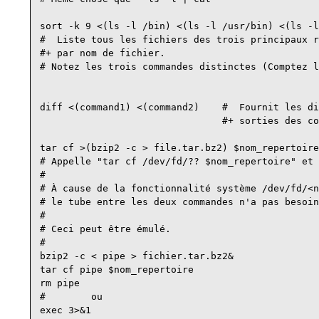
sort -k 9 <(ls -l /bin) <(ls -l /usr/bin) <(ls -l
#  Liste tous les fichiers des trois principaux r
#+ par nom de fichier.

# Notez les trois commandes distinctes (Comptez l
diff <(command1) <(command2)    #  Fournit les di
                                #+ sorties des co
tar cf >(bzip2 -c > file.tar.bz2) $nom_repertoire

# Appelle "tar cf /dev/fd/?? $nom_repertoire" et 
#

# À cause de la fonctionnalité système /dev/fd/<n
# le tube entre les deux commandes n'a pas besoin
#

# Ceci peut être émulé.

#

bzip2 -c < pipe > fichier.tar.bz2&

tar cf pipe $nom_repertoire

rm pipe

#        ou

exec 3>&1
