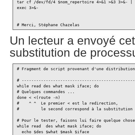
tar cf /dev/fd/4 $nom_repertoire 4>&1 >&3 3>&- | 
exec 3>&-

Un lecteur a envoyé ce
substitution de process
# Fragment de script provenant d'une distribution
# -----------------------------------------------
while read des what mask iface; do

# Quelques commandes ...

done < <(route -n)

#    ^ ^  Le premier < est la redirection,

#         le second correspond à la substitution 
# Pour le tester, faisons lui faire quelque chose

while read  des what mask iface; do

  echo $des $what $mask $iface
