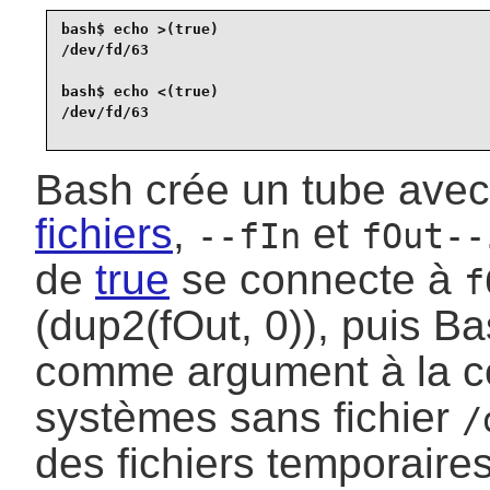
bash$ 
echo >(true)
/dev/fd/63
bash$ 
echo <(true)
/dev/fd/63
Bash crée un tube ave
fichiers
,
et
--fIn
fOut--
de
true
se connecte à
f
(dup2(fOut, 0)), puis 
comme argument à la
systèmes sans fichier
/
des fichiers temporaires