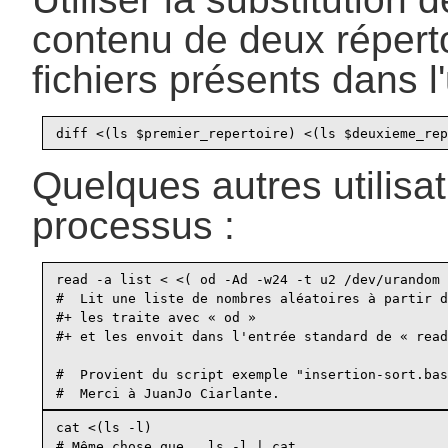
contenu de deux réperto
fichiers présents dans l
Quelques autres utilisat
processus :
read -a list < <( od -Ad -w24 -t u2 /dev/urandom 
#  Lit une liste de nombres aléatoires à partir d
#+ les traite avec « od »

#+ et les envoit dans l'entrée standard de « read
#  Provient du script exemple "insertion-sort.bas
cat <(ls -l)

# Même chose que   ls -l | cat
