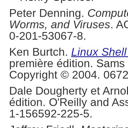
Peter
Denning
.
Compute
Worms, and Viruses
.
AC
0-201-53067-8.
Ken
Burtch
.
Linux Shell
première édition.
Sams 
Copyright © 2004.
0672
Dale
Dougherty
et
Arno
édition.
O'Reilly and As
1-156592-225-5.