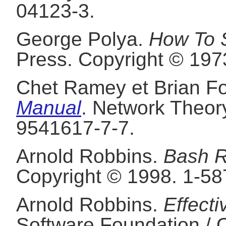
04123-3.
George
Polya
.
How To S
Press.
Copyright © 197
Chet
Ramey
et
Brian
F
Manual
.
Network Theory
9541617-7-7.
Arnold
Robbins
.
Bash R
Copyright © 1998.
1-58
Arnold
Robbins
.
Effect
Software Foundation / O