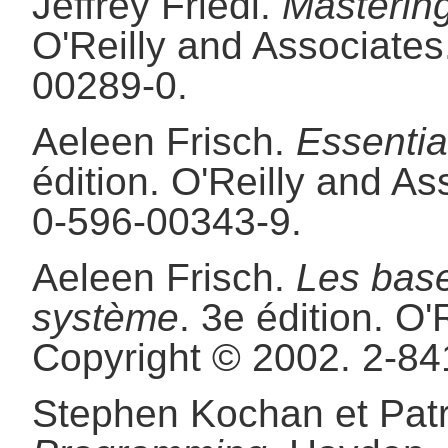
Jeffrey
Friedl
.
Masterin
O'Reilly and Associates
00289-0.
Aeleen
Frisch
.
Essentia
édition.
O'Reilly and As
0-596-00343-9.
Aeleen
Frisch
.
Les base
système
.
3e édition.
O'R
Copyright © 2002.
2-84
Stephen
Kochan
et
Pat