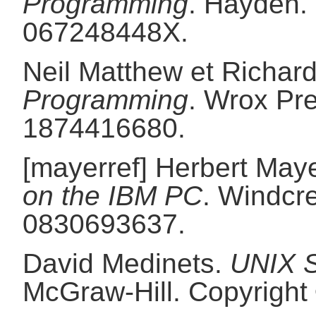
Programming
.
Hayden.
067248448X.
Neil
Matthew
et
Richar
Programming
.
Wrox Pre
1874416680.
[mayerref]
Herbert
Maye
on the IBM PC
.
Windcre
0830693637.
David
Medinets
.
UNIX S
McGraw-Hill.
Copyright