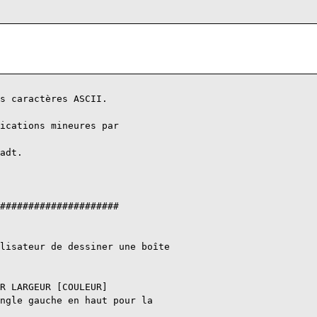
s caractères ASCII.

ications mineures par 

adt.

#####################

lisateur de dessiner une boîte

R LARGEUR [COULEUR]

ngle gauche en haut pour la
