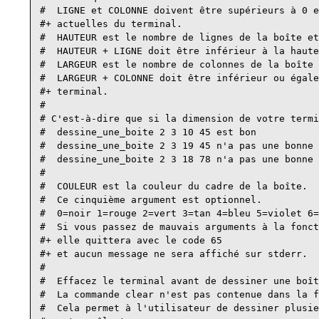
#  LIGNE et COLONNE doivent être supérieurs à 0 e
#+ actuelles du terminal.

#  HAUTEUR est le nombre de lignes de la boîte et
#  HAUTEUR + LIGNE doit être inférieur à la haute
#  LARGEUR est le nombre de colonnes de la boîte 
#  LARGEUR + COLONNE doit être inférieur ou égale
#+ terminal.

#

# C'est-à-dire que si la dimension de votre termi
#  dessine_une_boite 2 3 10 45 est bon

#  dessine_une_boite 2 3 19 45 n'a pas une bonne 
#  dessine_une_boite 2 3 18 78 n'a pas une bonne 
#

#  COULEUR est la couleur du cadre de la boîte.

#  Ce cinquième argument est optionnel.

#  0=noir 1=rouge 2=vert 3=tan 4=bleu 5=violet 6=
#  Si vous passez de mauvais arguments à la fonct
#+ elle quittera avec le code 65

#+ et aucun message ne sera affiché sur stderr.

#

#  Effacez le terminal avant de dessiner une boît
#  La commande clear n'est pas contenue dans la f
#  Cela permet à l'utilisateur de dessiner plusie