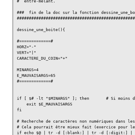
#  entre-mêlant.

###  fin de la doc sur la fonction dessine_une_bo
#################################################
dessine_une_boite(){

#=============#

HORZ="-"

VERT="|"

CARACTERE_DU_COIN="+"

MINARGS=4

E_MAUVAISARGS=65

#=============#

if [ $# -lt "$MINARGS" ]; then       # Si moins d
    exit $E_MAUVAISARGS

fi

# Recherche de caractères non numériques dans les
# Cela pourrait être mieux fait (exercice pour le
if echo $@ | tr -d [:blank:] | tr -d [:digit:] | 