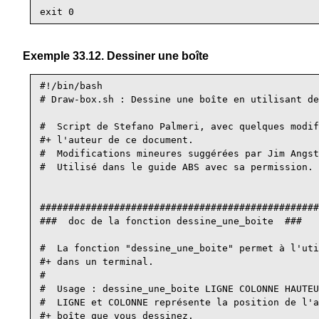
Exemple 33.12. Dessiner une boîte
#!/bin/bash

# Draw-box.sh : Dessine une boîte en utilisant de
#  Script de Stefano Palmeri, avec quelques modif
#+ l'auteur de ce document.

#  Modifications mineures suggérées par Jim Angst
#  Utilisé dans le guide ABS avec sa permission.

#################################################
###  doc de la fonction dessine_une_boite  ###

#  La fonction "dessine_une_boite" permet à l'uti
#+ dans un terminal.

#

#  Usage : dessine_une_boite LIGNE COLONNE HAUTEU
#  LIGNE et COLONNE représente la position de l'a
#+ boîte que vous dessinez.
