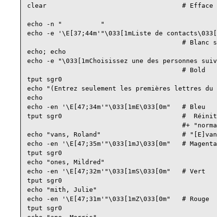
clear                                   # Efface 
echo -n "          "

echo -e '\E[37;44m'"\033[1mListe de contacts\033[
                                        # Blanc s
echo; echo

echo -e "\033[1mChoisissez une des personnes suiv
                                        # Bold

tput sgr0

echo "(Entrez seulement les premières lettres du 
echo

echo -en '\E[47;34m'"\033[1mE\033[0m"   # Bleu

tput sgr0                               #  Réinit
                                        #+ "norma
echo "vans, Roland"                     # "[E]van
echo -en '\E[47;35m'"\033[1mJ\033[0m"   # Magenta

tput sgr0

echo "ones, Mildred"

echo -en '\E[47;32m'"\033[1mS\033[0m"   # Vert

tput sgr0

echo "mith, Julie"

echo -en '\E[47;31m'"\033[1mZ\033[0m"   # Rouge

tput sgr0
