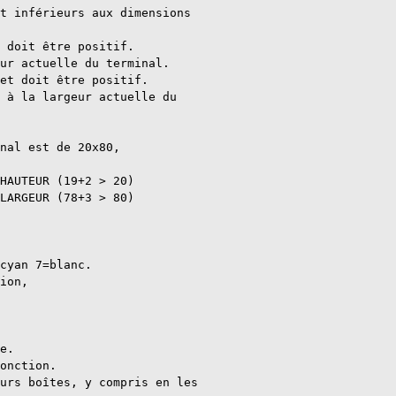
t inférieurs aux dimensions

 doit être positif. 

ur actuelle du terminal. 

et doit être positif.

 à la largeur actuelle du

nal est de 20x80,

HAUTEUR (19+2 > 20)

LARGEUR (78+3 > 80)

cyan 7=blanc.

ion,

e.

onction.

urs boîtes, y compris en les
