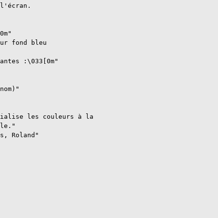
l'écran.

0m"

ur fond bleu

antes :\033[0m"

nom)"

ialise les couleurs à la

le."

s, Roland"
