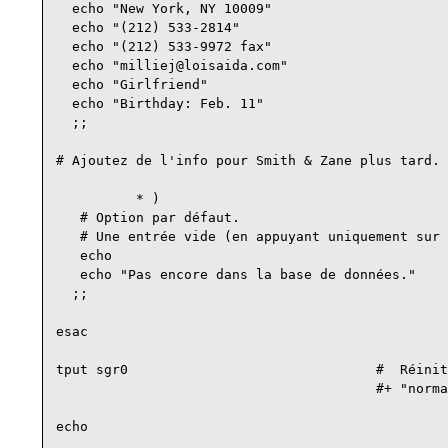
  echo "New York, NY 10009"

  echo "(212) 533-2814"

  echo "(212) 533-9972 fax"

  echo "milliej@loisaida.com"

  echo "Girlfriend"

  echo "Birthday: Feb. 11"

  ;;

# Ajoutez de l'info pour Smith & Zane plus tard.

          * )

   # Option par défaut.   

   # Une entrée vide (en appuyant uniquement sur 
   echo

   echo "Pas encore dans la base de données."

  ;;

esac

tput sgr0                               #  Réinit
                                        #+ "norma
echo
