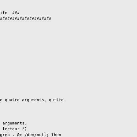
ite  ### 

#####################

e quatre arguments, quitte.

 arguments.

 lecteur ?).

grep . &> /dev/null; then
