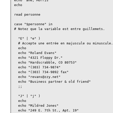
echo "ane, Morris"

echo

read personne

case "$personne" in

# Notez que la variable est entre guillemets.

  "E" | "e" )

  # Accepte une entrée en majuscule ou minuscule.

  echo

  echo "Roland Evans"

  echo "4321 Floppy Dr."

  echo "Hardscrabble, CO 80753"

  echo "(303) 734-9874"

  echo "(303) 734-9892 fax"

  echo "revans@zzy.net"

  echo "Business partner & old friend"

  ;;

  "J" | "j" )

  echo

  echo "Mildred Jones"

  echo "249 E. 7th St., Apt. 19"
