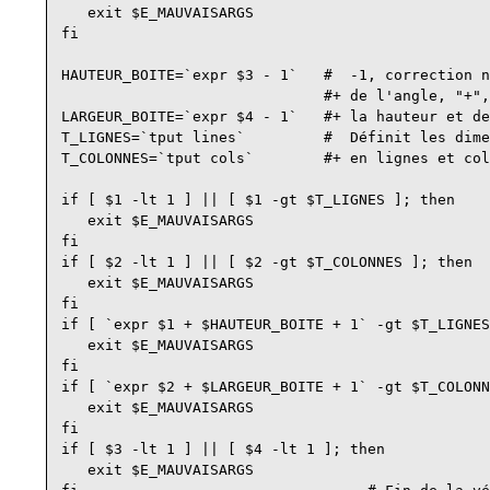
   exit $E_MAUVAISARGS

fi

HAUTEUR_BOITE=`expr $3 - 1`   #  -1, correction n
                              #+ de l'angle, "+",
LARGEUR_BOITE=`expr $4 - 1`   #+ la hauteur et de
T_LIGNES=`tput lines`         #  Définit les dime
T_COLONNES=`tput cols`        #+ en lignes et col
if [ $1 -lt 1 ] || [ $1 -gt $T_LIGNES ]; then    
   exit $E_MAUVAISARGS                           
fi

if [ $2 -lt 1 ] || [ $2 -gt $T_COLONNES ]; then

   exit $E_MAUVAISARGS

fi

if [ `expr $1 + $HAUTEUR_BOITE + 1` -gt $T_LIGNES
   exit $E_MAUVAISARGS

fi

if [ `expr $2 + $LARGEUR_BOITE + 1` -gt $T_COLONN
   exit $E_MAUVAISARGS

fi

if [ $3 -lt 1 ] || [ $4 -lt 1 ]; then

   exit $E_MAUVAISARGS
