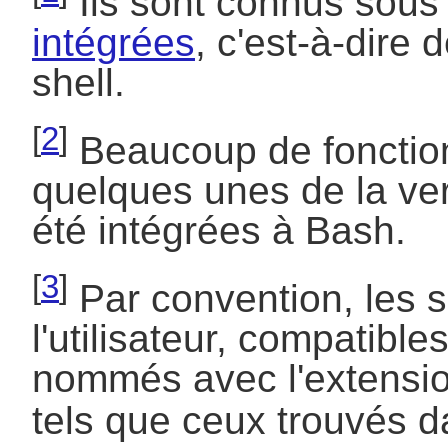
Ils sont connus sous
intégrées
, c'est-à-dire 
shell.
[
2
]
Beaucoup de fonctio
quelques unes de la ve
été intégrées à Bash.
[
3
]
Par convention, les sc
l'utilisateur, compatibl
nommés avec l'extensi
tels que ceux trouvés 