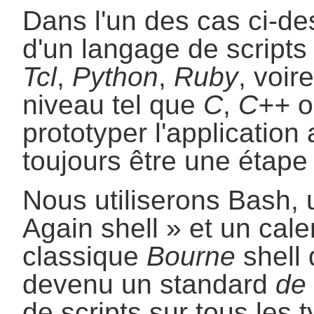
Dans l'un des cas ci-des
d'un langage de scripts
Tcl
,
Python
,
Ruby
, voir
niveau tel que
C
,
C++
o
prototyper l'application 
toujours être une étape
Nous utiliserons
Bash
,
Again shell
» et un cale
classique
Bourne
shell
devenu un standard
de 
de scripts sur tous les 